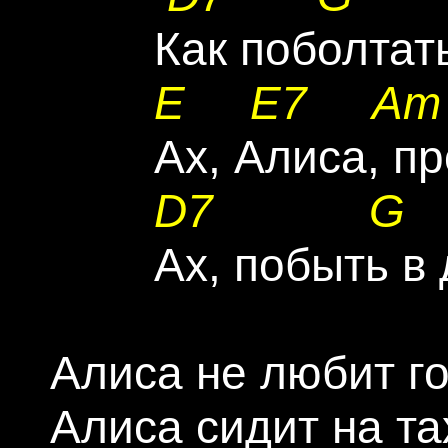
        Как поболтат
E
E7
Am
        Ах, Алиса, п
D7
G
        Ах, побыть 
Алиса не любит го
Алиса сидит на та