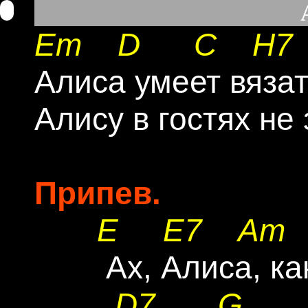
Em
D
C
H7
Алиса умеет вязать
Алису в гостях не 
Припев.
E
E7
Am
        Ах, Алиса, 
D7
G