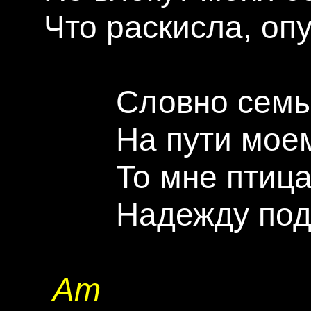
 Что pаскисла, опy
         Словно сем
         Hа пyти мое
         То мне пти
         Hадеждy под
Am