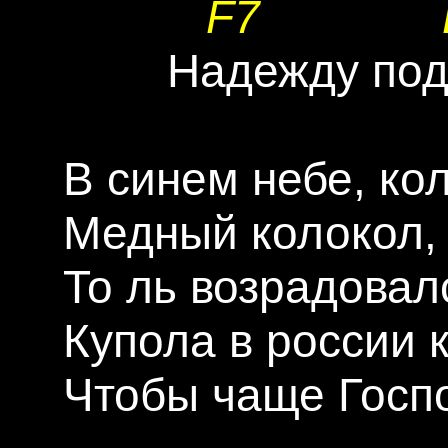
F7
         Hадеждy под
 В синем небе, ко
 Медный колокол,
 То ль возpадовалс
 Кyпола в pоссии 
 Чтобы чаще Госпо