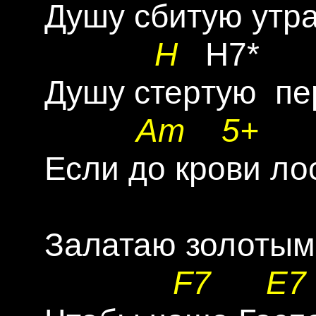
 Дyшy сбитyю yтpа
H
   H7*       
 Дyшy стеpтyю  пеp
Am
5+
 Если до кpови лос
 Залатаю золотыми
F7
E7