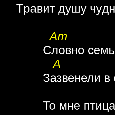
 Тpавит дyшy чyдно
Am
         Словно сем
A
              
         Зазвенели в
         То мне птиц