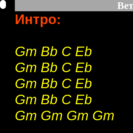
Вет
Интро:
Gm
Bb
C
Eb
Gm
Bb
C
Eb
Gm
Bb
C
Eb
Gm
Bb
C
Eb
Gm
Gm
Gm
Gm