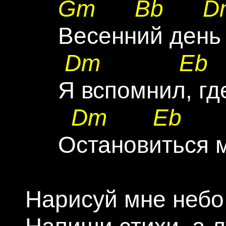
Gm
Bb
D
     Весенний день
Dm
Eb
     Я вспомнил, гд
Dm
Eb
     Остановиться 
Нарисуй мне небо 